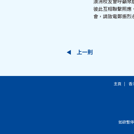
澳洲校友會呼籲聚
彼此互相聯繫照應
會，請致電鄭振烈永遠名譽
上一則
主頁
香
如欲暫