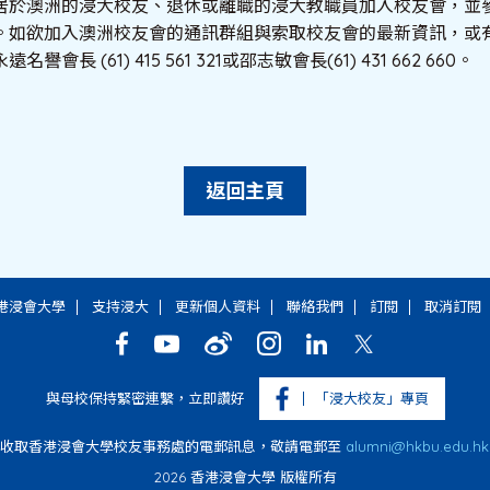
居於澳洲的浸大校友、退休或離職的浸大教職員加入校友會，並
。如欲加入澳洲校友會的通訊群組與索取校友會的最新資訊，或
會長 (61) 415 561 321或邵志敏會長(61) 431 662 660。
返回主頁
港浸會大學
支持浸大
更新個人資料
聯絡我們
訂閱
取消訂閱
與母校保持緊密連繫，立即讚好
「浸大校友」專頁
停收取香港浸會大學校友事務處的電郵訊息，敬請電郵至
alumni@hkbu.edu.hk
2026 香港浸會大學 版權所有