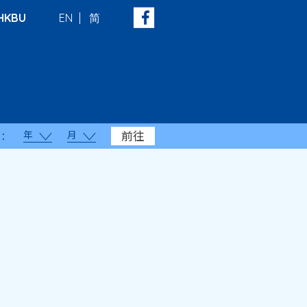
HKBU
EN
简
年
月
前往
：