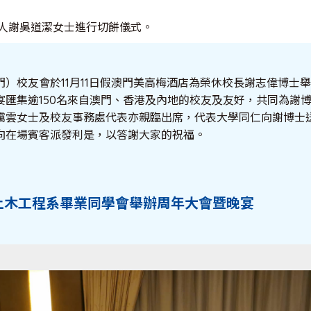
人謝吳道潔女士進行切餅儀式。
門）校友會於11月11日假澳門美高梅酒店為榮休校長謝志偉博士
宴匯集逾150名來自澳門、香港及內地的校友及友好，共同為謝
靄雲女士及校友事務處代表亦親臨出席，代表大學同仁向謝博士
向在場賓客派發利是，以答謝大家的祝福。
 土木工程系畢業同學會舉辦周年大會暨晚宴