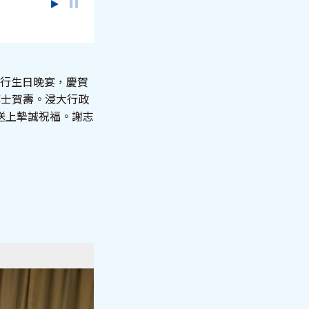
舉行生日晚宴，慶賀
博士賀壽。浸大行政
送上摰誠祝福。謝志