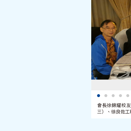
會長徐錦耀校
三）、徐良佐工