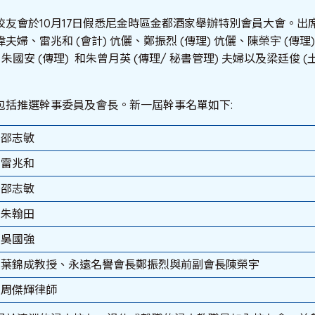
校友會於10月17日假悉尼金時區金都酒家舉辦特別會員大會。出
偉夫婦、雷兆和 (會計) 伉儷、鄭振烈 (傳理) 伉儷、陳榮宇 (傳理)
朱國安 (傳理) 和朱曾月英 (傳理/ 秘書管理) 夫婦以及梁廷俊 (
包括推選幹事委員及會長。新一屆幹事名單如下:
邵志敏
雷兆和
邵志敏
朱翰田
吳國強
葉錦成教授、永遠名譽會長鄭振烈與前副會長陳榮宇
周傑輝律師