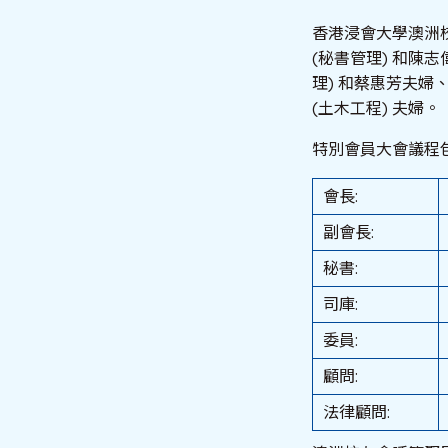
香港浸會大學澳洲
(秘書管理) 和陳志
理) 和蔡惠芳夫婦、
(土木工程) 夫婦。
特別會員大會議程
會長:
副會長:
秘書:
司庫:
委員:
顧問:
法律顧問: