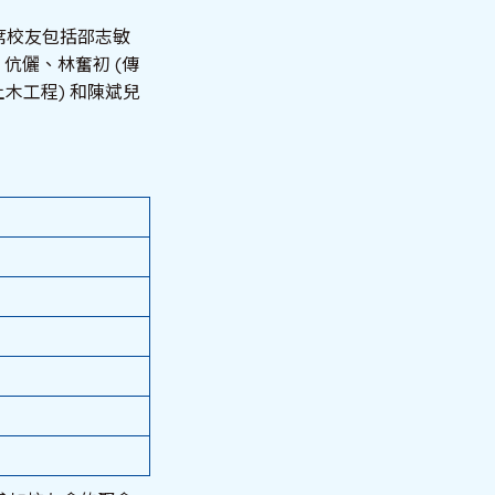
席校友包括邵志敏
 伉儷、林奮初 (傳
土木工程) 和陳斌兒