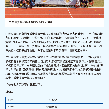
主禮嘉賓與參與球賽的校友的大合照
由校友事務處舉辦及香港浸會大學校友會贊助的
「校友七人足球賽」
，是
「2023校
友日」
其中一項活動，並於11月25日假聯校運動中心圓滿舉行。一如以往，活動獲
近200位來自不同年代及學系的浸大校友熱烈支持，並分別組成15支球隊於「挑戰
盃」、「公開組」及「先進組」各項賽事中切磋球技。「校友七人足球賽」是一項
深受浸大校友歡迎的活動，今年已是第16年舉辦賽事，實屬難能可貴。
主持開球禮的嘉賓包括香港浸會大學行政副校長暨秘書長鄒靄雲女士、香港浸會大
學校友會會長校友湯文亮博士 (化學) 以及校友事務處總監李惠儀博士。鄒靄雲女士
和校友湯博士亦一同頒贈紀念品予籌委會成員，包括校友莫振聲 (化學)、薛君爵 (數
學；科學計算) 及梁家俊 ( 體育及康樂管理)，以感謝他們多年來為籌備球賽付出的
心血。勝出隊伍的獎項則由校友湯文亮博士於頒獎禮上頒發，賽事所有的獎盃及獎
牌皆由香港浸會大學校友會贊助。
「校友七人足球賽」賽果如下：
挑戰盃
冠軍:
HKBUAA
亞軍:
經濟系隊