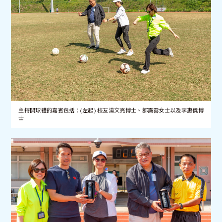
主持開球禮的嘉賓包括：(左起) 校友湯文亮博士、鄒靄雲女士以及李惠儀博
士