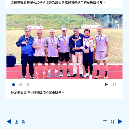
主禮嘉賓頒贈紀念品予過往作為籌委會成員服務多年的莫振聲校友。
校友湯文亮博士頒發獎項給勝出隊伍。
上一則
下一則