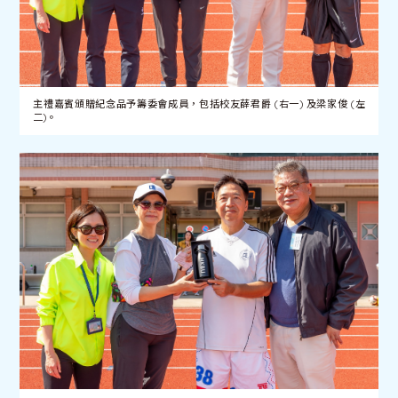
主禮嘉賓頒贈紀念品予籌委會成員，包括校友薛君爵 (右一) 及梁家俊 (左
二)。