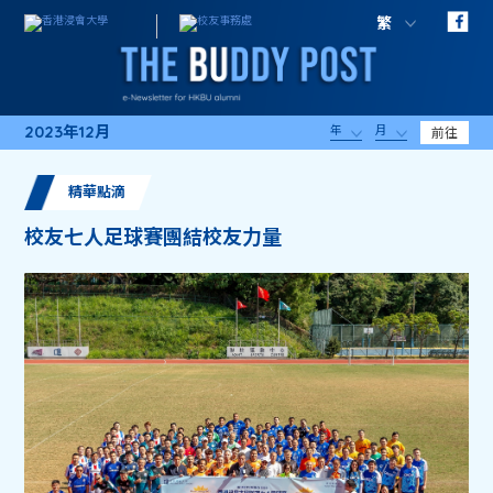
繁
2023年12月
年
月
前往
精華點滴
校友七人足球賽團結校友力量