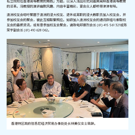
私立院校在香港高等教育的角色」为题，以深入浅出形式向嘉宾阐释香港高等教育
的沿革。冯教授的演讲幽默风趣、内容丰富精彩，宴会众人都听得津津有味。
澳洲校友会唿吁聚居于澳洲的浸大校友、退休或离职的浸大教职员加入校友会，并
参加校友会的聚会，彼此互相联繫照应。如欲加入澳洲校友会的通讯群组与索取校
友会的最新资讯，或有意参加校友会聚会，请致电郑振烈会长 (61) 415 561 321或陈
荣宇副会长 (61) 410 628 062。
香港特区政府驻悉尼经济贸易办事处处长林美仪女士致辞。