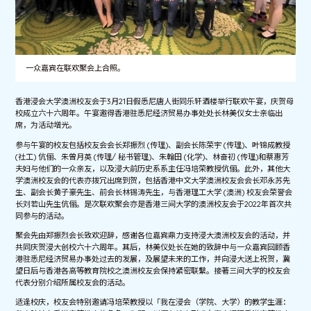
一众嘉宾在联欢聚会上合照。
香港浸会大学澳洲校友会于3月21日假悉尼唐人街同乐轩酒楼举行联欢午宴，庆贺母
校成立六十六周年。午宴邀得香港驻悉尼经济贸易办事处处长林美仪女士亲临出
席，为活动增光。
参与午宴的校友包括校友会会长郑振烈 (传理)、副会长陈荣宇 (传理)、叶锦成教授
(社工) 伉俪、朱曾月英 (传理/ 秘书管理)、朱翰田 (化学)、林奋初 (传理)和蔡惠芳
夫妇与他们的一众亲友，以及浸大前历史系系主任冯培荣教授伉俪。此外，其他大
学澳洲校友会的代表亦拨冗出席到贺，包括香港中文大学澳洲校友会会长邓永苏先
生、副会长黄子豪先生、前会长林锡涛先生，与香港理工大学 (澳洲) 校友会荣誉会
长刘若山先生伉俪。是次联欢聚会亦是香港三间大学的澳洲校友会于2022年首次共
同参与的活动。
聚会先由郑振烈会长致欢迎辞，感谢各位嘉宾鼎力支持浸大澳洲校友会的活动，并
共同庆贺浸大创校六十六周年。其后，林美仪处长在她的致辞中与一众嘉宾回顾香
港驻悉尼经济贸易办事处过去的发展，及展望未来的工作，并向浸大送上祝贺，冀
望日后与香港各高等教育院校之澳洲校友会保持紧密联繫。接著三间大学的校友会
代表分别介绍所属校友会的活动。
适逢校庆，校友会特别邀请冯培荣教授以「我在浸会（学院、大学）的教学生涯：