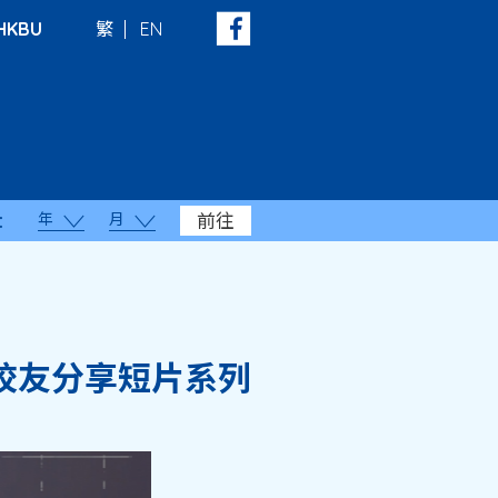
HKBU
繁
EN
年
月
前往
：
校友分享短片系列