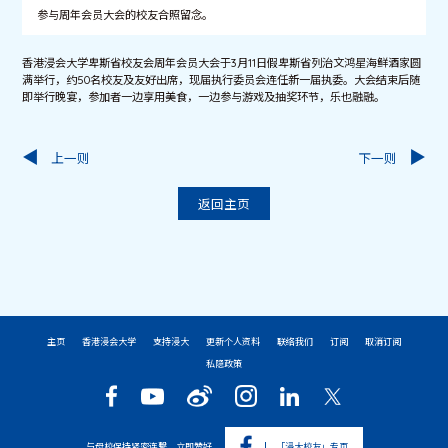
参与周年会员大会的校友合照留念。
香港浸会大学卑斯省校友会周年会员大会于3月11日假卑斯省列治文鸿星海鲜酒家圆
满举行，约50名校友及友好出席，现届执行委员会连任新一届执委。大会结束后随
即举行晚宴，参加者一边享用美食，一边参与游戏及抽奖环节，乐也融融。
上一则
下一则
返回主页
主页
香港浸会大学
支持浸大
更新个人资料
联络我们
订阅
取消订阅
私隐政策
与母校保持紧密连繫，立即赞好
「浸大校友」专页