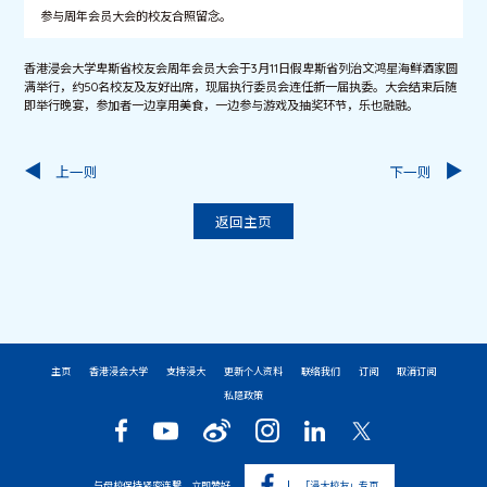
参与周年会员大会的校友合照留念。
香港浸会大学卑斯省校友会周年会员大会于3月11日假卑斯省列治文鸿星海鲜酒家圆
满举行，约50名校友及友好出席，现届执行委员会连任新一届执委。大会结束后随
即举行晚宴，参加者一边享用美食，一边参与游戏及抽奖环节，乐也融融。
上一则
下一则
返回主页
主页
香港浸会大学
支持浸大
更新个人资料
联络我们
订阅
取消订阅
私隐政策
与母校保持紧密连繫，立即赞好
「浸大校友」专页